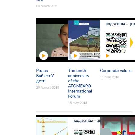
03 March 2021
Ролик
The tenth
Corporate values
Байкен-У
anniversary
11 May 2018
дети
of the
ATOMEXPO
29 August 2018
International
Forum
15 May 2018