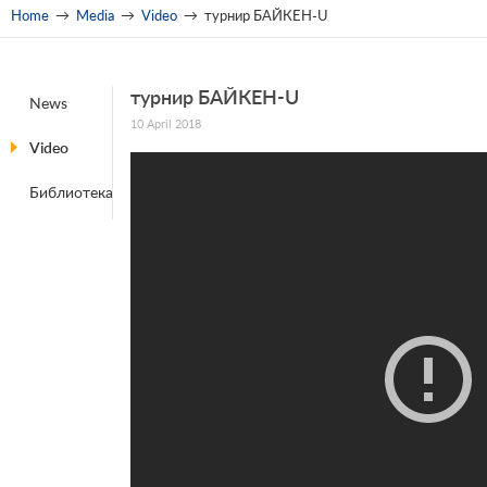
Home
→
Media
→
Video
→
турнир БАЙКЕН-U
турнир БАЙКЕН-U
News
10 April 2018
Video
Библиотека