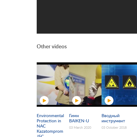
Other videos
Environmental
Гимн
Вводный
Protection in
BAIKEN-U
инструмент
NAC
03 March 2020
03 October 2018
Kazatomprom
JSC