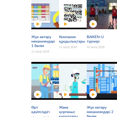
Жүк көтеру
Компания
BAIKEN-U
механизмдері
құндылықтары
турнирі
1 бөлім
11 сәуір 2018
10 сәуір 2018
11 сәуір 2018
Өрт
Жеке
Жүк көтеру
қауіпсіздігі
қорғаныс
механизмдері 2
құралдары
бөлім