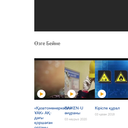
Өзге Бейне
«Қазатомөнеркәсіп»
BAIKEN-U
Kіріспе құрал
ҰАК» АҚ-
әнұраны
03 қазан 2018
дағы
03 наурыз 2020
қоршаған
ортаны