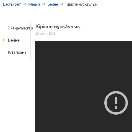
Басты бет
→
Медиа
→
Бейне
→
Кіріспе нұсқаулық
Кіріспе нұсқаулық
Жаңалықтар
10 сәуір 2018
Бейне
Кітапхана