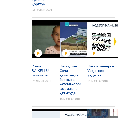
қорғау»
03 наурыз 2021
Ролик
Қазақстан
Қазатомөнеркәсіп
BAIKEN-U
Сочи
Уақытпен
балалары
қаласында
үндестік
басталған
29 тамыз 2018
11 мамыр 2018
«Атомэкспо»
форумына
қатысуда
15 мамыр 2018