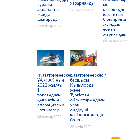
хабарлайды
туралы
мен
ақпаратты
ілгерілеуді
16 мамыр 2022
жоққа
қамтитын
шығарады
біріктірілген
жылдық
23 мамыр 2022
есепті
жариялады
06 мамыр 2022
«Қазатомөнеркәсіп»
Қазатомөнеркәсіп
ҰАК» АҚ-ның
басшысы
2022 жылғы
Қызылорда
1-
және
тоқсандағы
Түркістан
қызметінің
облыстарындағы
операциялық
уран
нәтижелері
өндіруші
кәсіпорындарда
03 мамыр 2022
болды
22 сәуір 2022