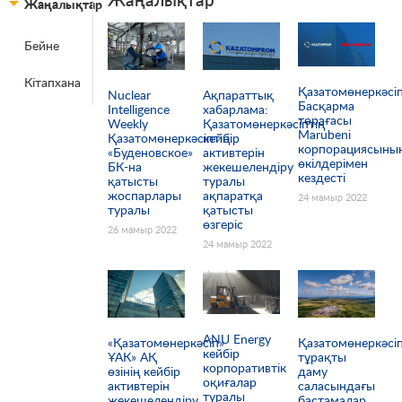
Жаңалықтар
Бейне
Беттер
Кітапхана
Қазатомөнеркәсіп
Nuclear
Ақпараттық
Басқарма
Intelligence
хабарлама:
төрағасы
Weekly
Қазатомөнеркәсіптің
Marubeni
Қазатомөнеркәсіптің
кейбір
корпорациясыны
«Буденовское»
активтерін
өкілдерімен
БК-на
жекешелендіру
кездесті
қатысты
туралы
жоспарлары
ақпаратқа
24 мамыр 2022
туралы
қатысты
өзгеріс
26 мамыр 2022
24 мамыр 2022
ANU Energy
«Қазатомөнеркәсіп»
Қазатомөнеркәсі
кейбір
ҰАК» АҚ
тұрақты
корпоративтік
өзінің кейбір
даму
оқиғалар
активтерін
саласындағы
туралы
жекешелендіру
бастамалар