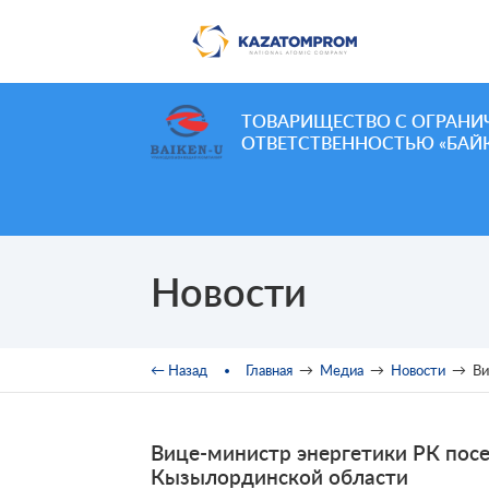
Перейти к основному содержанию
ТОВАРИЩЕСТВО С ОГРАНИ
ОТВЕТСТВЕННОСТЬЮ «БАЙК
Новости
Вы здесь
← Назад
Главная
→
Медиа
→
Новости
→
Ви
Вице-министр энергетики РК пос
Кызылординской области