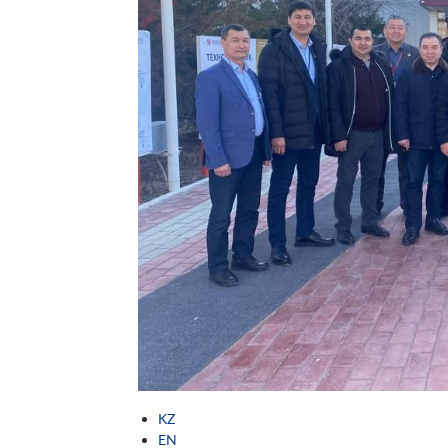
KZ
EN