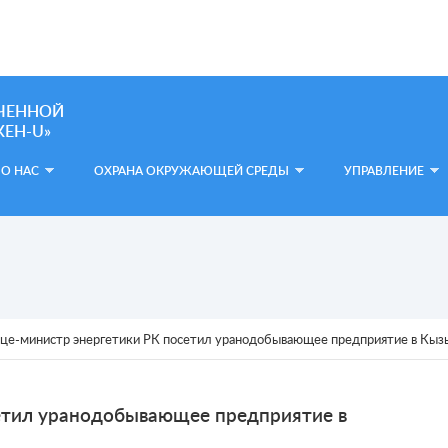
ЧЕННОЙ
ЕН-U»
О НАС
ОХРАНА ОКРУЖАЮЩЕЙ СРЕДЫ
УПРАВЛЕНИЕ
це-министр энергетики РК посетил уранодобывающее предприятие в Кыз
етил уранодобывающее предприятие в